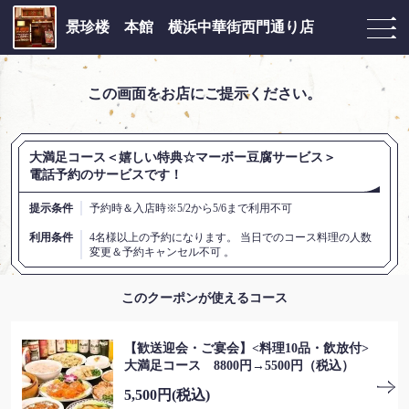
景珍楼 本館 横浜中華街西門通り店
この画面をお店にご提示ください。
大満足コース＜嬉しい特典☆マーボー豆腐サービス＞
電話予約のサービスです！
提示条件
予約時＆入店時※5/2から5/6まで利用不可
利用条件
4名様以上の予約になります。 当日でのコース料理の人数
変更＆予約キャンセル不可 。
このクーポンが使えるコース
【歓送迎会・ご宴会】<料理10品・飲放付>
大満足コース 8800円→5500円（税込）
5,500円
(税込)