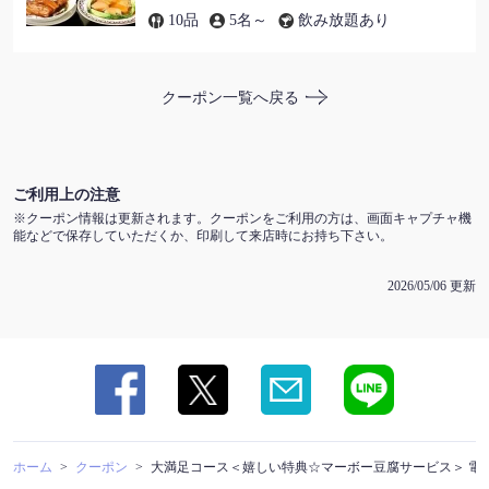
10品
5名～
飲み放題あり
この店舗情報をシェアする
クーポン一覧へ戻る
大満足コース＜嬉しい特典☆マーボー豆腐サービス＞ 電話
予約のサービスです！ | 景珍楼 本館 横浜中華街西門通
り店
神奈川県横浜市中区山下町218-13
ご利用上の注意
https://keichinrouhonkan.owst.jp/coupons/106880948
クーポン情報は更新されます。クーポンをご利用の方は、画面キャプチャ機
能などで保存していただくか、印刷して来店時にお持ち下さい。
お店情報をコピー
2026/05/06 更新
閉じる
ホーム
クーポン
大満足コース＜嬉しい特典☆マーボー豆腐サービス＞ 電