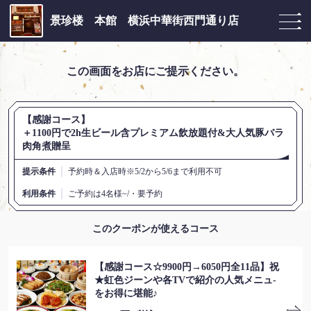
景珍楼 本館 横浜中華街西門通り店
この画面をお店にご提示ください。
【感謝コース】
＋1100円で2h生ビール含プレミアム飲放題付&大人気豚バラ
肉角煮贈呈
提示条件
予約時＆入店時※5/2から5/6まで利用不可
利用条件
ご予約は4名様~/・要予約
このクーポンが使えるコース
【感謝コース☆9900円→6050円全11品】祝
★虹色ジーンや各TVで紹介の人気メニュ-
をお得に堪能♪