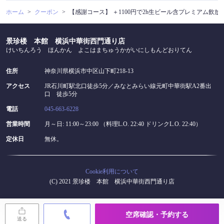
ホーム
クーポン
【感謝コース】 ＋1100円で2h生ビール含プレミアム飲
景珍楼 本館 横浜中華街西門通り店
けいちんろう ほんかん よこはまちゅうかがいにしもんどおりてん
住所
神奈川県横浜市中区山下町218-13
アクセス
JR石川町駅北口徒歩5分／みなとみらい線元町中華街駅A2番出
口 徒歩5分
電話
045-663-6228
営業時間
月～日: 11:00～23:00 （料理L.O. 22:40 ドリンクL.O. 22:40）
定休日
無休。
Cookie利用について
(C) 2021 景珍楼 本館 横浜中華街西門通り店
空席確認・予約する
送る