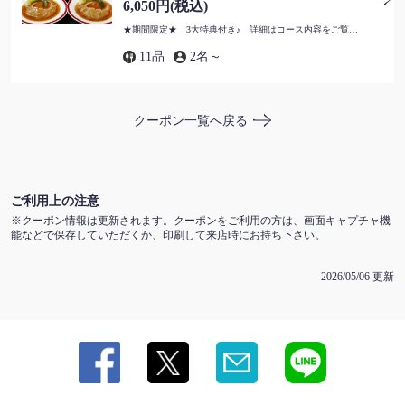
6,050円
(税込)
★期間限定★ 3大特典付き♪ 詳細はコース内容をご覧ください！
11品
2名～
この店舗情報をシェアする
【感謝コース】 ＋1100円で2h生ビール含プレミアム飲放題
クーポン一覧へ戻る
付&大人気豚バラ肉角煮贈呈 | 景珍楼 本館 横浜中華街西
門通り店
神奈川県横浜市中区山下町218-13
https://keichinrouhonkan.owst.jp/coupons/125949041
ご利用上の注意
クーポン情報は更新されます。クーポンをご利用の方は、画面キャプチャ機
お店情報をコピー
能などで保存していただくか、印刷して来店時にお持ち下さい。
2026/05/06 更新
閉じる