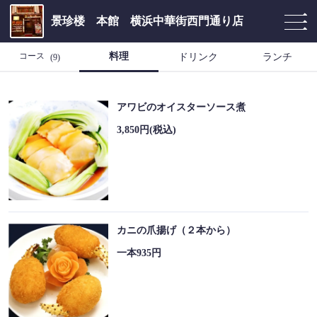
景珍楼 本館 横浜中華街西門通り店
料理
コース
ドリンク
ランチ
(9)
アワビのオイスターソース煮
3,850円
(税込)
カニの爪揚げ（２本から）
一本935円