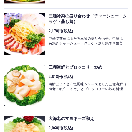
三種冷菜の盛り合わせ（チャーシュー・ク
ラゲ・蒸し鶏）
2,178円
(税込)
中華で前菜にあたる三種の盛り合わせ。中身は「
炭焼きチャーシュー・クラゲ・蒸し鶏ネギ生姜」チャーシューは料理長自ら作り自家製のタレに漬け込んでから窯で丁寧に焼き上げてありますのでお肉の素材本来の旨味を凝縮した本場のチャーシュー、紹興酒との相性も抜群にいいので是非一緒にどうぞ。
三種海鮮とブロッコリー炒め
2,618円
(税込)
海鮮とよく合う塩風味をベースとした三種海鮮（
海老・帆立・イカ）とブロッコリーの炒め料理長自ら市場に出て使用している新鮮な海老・帆立・イカは食べ応えもしっかりあり口の中一杯に自然の恵みを感じさせてくれます。本来の味を生かすためさっと炒め生姜の香りが広がりブロッコリーと食べると食感をお楽しみ頂けます。
大海老のマヨネーズ和え
2,068円
(税込)