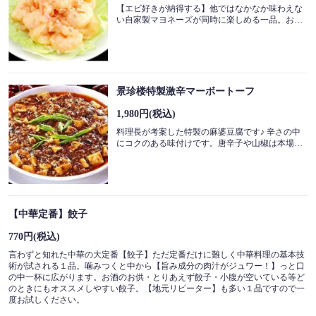
【エビ好きが納得する】他ではなかなか味わえな
い自家製マヨネーズが同時に楽しめる一品。お客様からの声で料理長が作った特製料理。しっかりとしたプリプリの大海老で味も抜群！！皮も食べやすいように剥いてありますのでお子さまにも食べやすく大好評頂いております。是非ご賞味あれ☆
景珍楼特製激辛マーボートーフ
1,980円
(税込)
料理長が考案した特製の麻婆豆腐です♪ 辛さの中
にコクのある味付けです。唐辛子や山椒は本場中国から仕入れている為、香りも味も普段の麻婆豆腐とは格別！！！
【中華定番】餃子
770円
(税込)
言わずと知れた中華の大定番【餃子】ただ定番だけに難しく中華料理の基本技
術が試される１品。噛みつくと中から【旨み成分の肉汁がジュワー！】っと口
の中一杯に広がります。お酒のお供・とりあえず餃子・小腹が空いている等ど
のときにもオススメしやすい餃子。【地元リピーター】も多い１品ですので一
度お試しください。