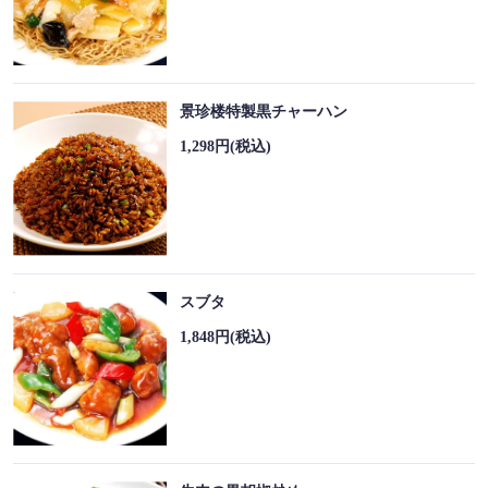
景珍楼特製黒チャーハン
1,298円
(税込)
スブタ
1,848円
(税込)