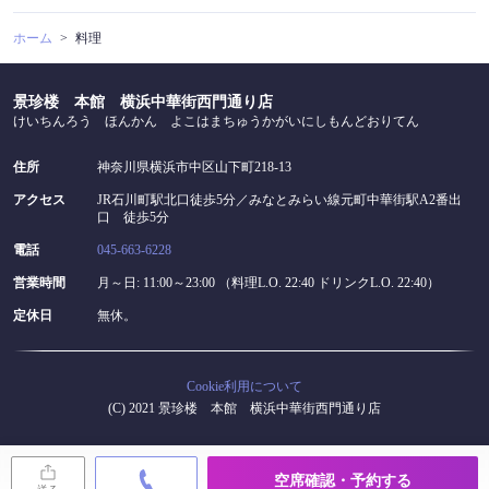
ホーム
料理
景珍楼 本館 横浜中華街西門通り店
けいちんろう ほんかん よこはまちゅうかがいにしもんどおりてん
住所
神奈川県横浜市中区山下町218-13
アクセス
JR石川町駅北口徒歩5分／みなとみらい線元町中華街駅A2番出
口 徒歩5分
電話
045-663-6228
営業時間
月～日: 11:00～23:00 （料理L.O. 22:40 ドリンクL.O. 22:40）
定休日
無休。
Cookie利用について
(C) 2021 景珍楼 本館 横浜中華街西門通り店
空席確認・予約する