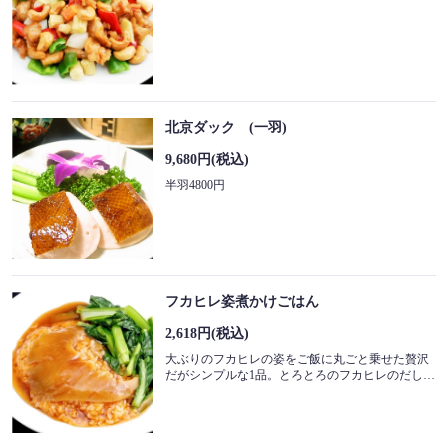
北京ダック (一羽)
9,680円
(税込)
半羽4800円
フカヒレ姿煮かけごはん
2,618円
(税込)
大ぶりのフカヒレの姿をご飯に丸ごと乗せた贅沢
だがシンプルな1品。とろとろのフカヒレのだしを含んだスープとご飯の相性抜群！価格もフカヒレ丸ごとで1800円とお手頃。是非ご自身のご褒美もかねて召し上がって下さい♪