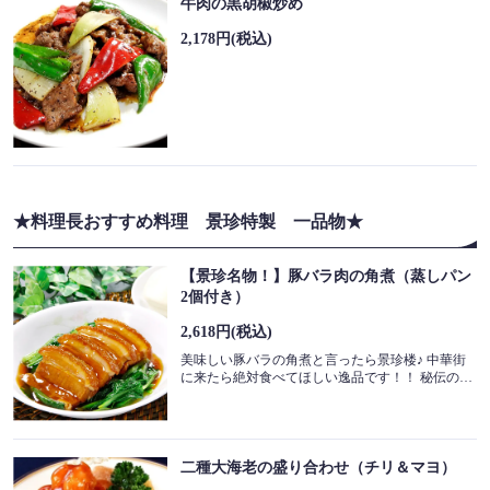
牛肉の黒胡椒炒め
2,178円
(税込)
★料理長おすすめ料理 景珍特製 一品物★
【景珍名物！】豚バラ肉の角煮（蒸しパン
2個付き）
2,618円
(税込)
美味しい豚バラの角煮と言ったら景珍楼♪ 中華街
に来たら絶対食べてほしい逸品です！！ 秘伝のタレとジューシーなお肉の絡みが最高☆
二種大海老の盛り合わせ（チリ＆マヨ）