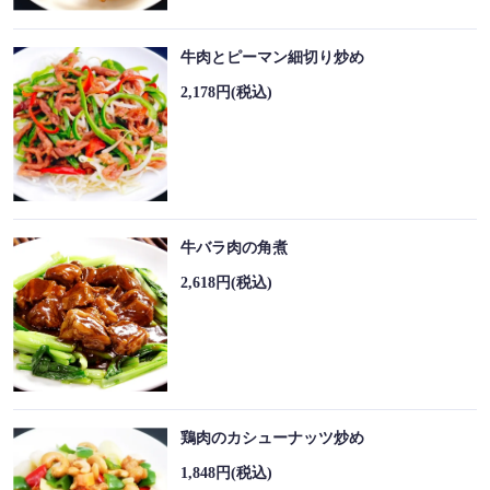
牛肉とピーマン細切り炒め
2,178円
(税込)
牛バラ肉の角煮
2,618円
(税込)
鶏肉のカシューナッツ炒め
1,848円
(税込)