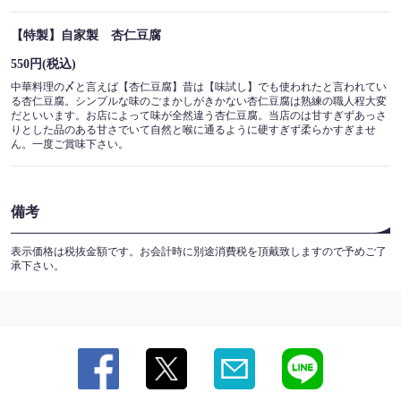
【特製】自家製 杏仁豆腐
550円
(税込)
中華料理の〆と言えば【杏仁豆腐】昔は【味試し】でも使われたと言われてい
る杏仁豆腐。シンプルな味のごまかしがきかない杏仁豆腐は熟練の職人程大変
だといいます。お店によって味が全然違う杏仁豆腐。当店のは甘すぎずあっさ
りとした品のある甘さでいて自然と喉に通るように硬すぎず柔らかすぎませ
ん。一度ご賞味下さい。
備考
表示価格は税抜金額です。お会計時に別途消費税を頂戴致しますので予めご了
承下さい。