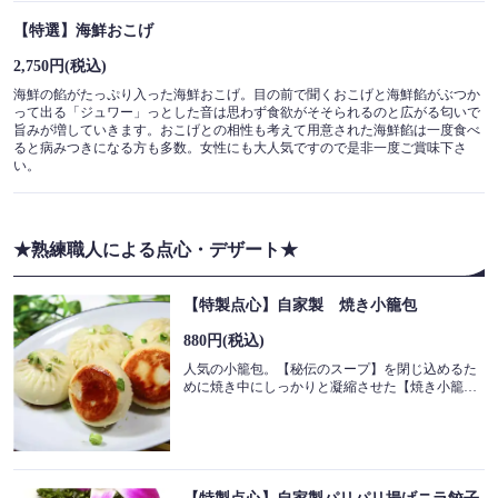
【特選】海鮮おこげ
2,750円
(税込)
海鮮の餡がたっぷり入った海鮮おこげ。目の前で聞くおこげと海鮮餡がぶつか
って出る「ジュワー」っとした音は思わず食欲がそそられるのと広がる匂いで
旨みが増していきます。おこげとの相性も考えて用意された海鮮餡は一度食べ
ると病みつきになる方も多数。女性にも大人気ですので是非一度ご賞味下さ
い。
★熟練職人による点心・デザート★
【特製点心】自家製 焼き小籠包
880円
(税込)
人気の小籠包。【秘伝のスープ】を閉じ込めるた
めに焼き中にしっかりと凝縮させた【焼き小籠包】は職人自信の至高の１品！小籠包と違い中からスープは出てきませんがどちらが好みかはぜひ食べ比べてみてください♪紹興酒との相性◎おつまみに！