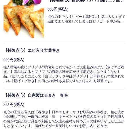
【特製点心】自家製パリパリ揚げニラ餃子
880円
(税込)
点心の中でも【リピート率NO１】気に入りすぎて
追加でまた注文してしまうほどリピート率が高い人気のニラ餃子。味付けはシンプルな【海老・ニラ】という内容ですがパリパリサクサクさせながら口一杯に広がるニラの香りとぷりぷりの海老。老若男女問わず愛されています。お酒のおつまみにも最適なのでお酒のお供にもオススメ！
【特製点心】エビ入り大葉巻き
990円
(税込)
職人特製の皮にプリプリの海老をこれでもか！と沢山包み揚げた【揚げエビ巻
き。】噛みしめるとプリプリの海老の味が広がり海老好きにはたまらない1
品。揚げたことによって【皮はサクサク中はプリプリ】と年齢とわず愛されて
いる【揚げエビ巻き】お酒との相性も抜群ですのつまみにも最適です。
【特製点心】自家製はるまき 春巻
825円
(税込)
点心の王道と言えば【春巻き】日本でもすっかりお馴染みの春巻き。包む皮か
ら吟味して中に一般的な椎茸・筍・キャベツ・ひき肉等の具を入れて包み職人
の確かな腕と揚げ具合を判断して沢山の素材が持つ元々の味をいかした仕上が
りとなっています。揚げたてが一番美味しいのでお熱い内にどうぞ。