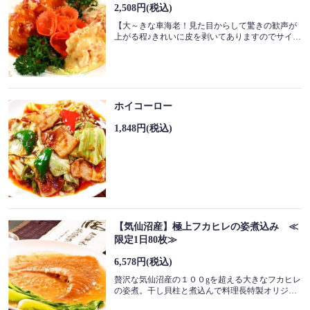
2,508円
(税込)
【大～きな車海老！見た目からして驚きの歓声が
上がる程♪きれいに皮を剥いてありますのでサイズのごまかしなど一切ありません！チリソースとマヨネーズを一度に味わえるお得な一品です。
この店舗情報をシェアする
料理 | 景珍楼 本館 横浜中華街西門通り店
ホイコーロー
神奈川県横浜市中区山下町218-13
1,848円
(税込)
https://keichinrouhonkan.owst.jp/foods
お店情報をコピー
【気仙沼産】極上フカヒレの姿煮込み ≪
限定1日80枚≫
6,578円
(税込)
閉じる
贅沢な気仙沼産の１００gを超える大きなフカヒレ
の姿煮。干し貝柱と煮込んで料理長特製オリジナルソースを加えたフカヒレは本来の味をより引き立たせしっかりと旨味が染みています。ずっしりとした肉厚なフカヒレを噛みしめると食べたものすべての方を幸せな気持ちにさせてくれます。是非ご賞味下さい。