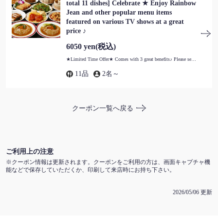
total 11 dishes] Celebrate ★ Enjoy Rainbow
Jean and other popular menu items
featured on various TV shows at a great
price ♪
6050 yen
(税込)
★Limited Time Offer★ Comes with 3 great benefits♪ Please see the course details for details!
この店舗情報をシェアする
11品
2名～
[Thank You Course] For an additional ¥1100, you get 2 hours of
premium all-you-can-drink (including draft beer) and a free
クーポン一覧へ戻る
serving of our popular braised pork belly. | 景珍楼 本館 横浜
中華街西門通り店
神奈川県横浜市中区山下町218-13
https://keichinrouhonkan.owst.jp/coupons/125949041
ご利用上の注意
クーポン情報は更新されます。クーポンをご利用の方は、画面キャプチャ機
お店情報をコピー
能などで保存していただくか、印刷して来店時にお持ち下さい。
2026/05/06 更新