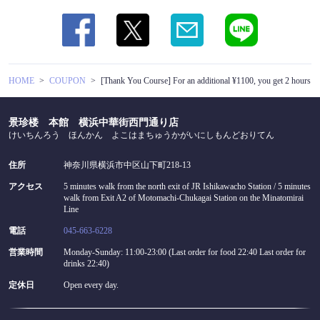
閉じる
HOME
COUPON
[Thank You Course] For an additional ¥1100, you get 2 hours of p
景珍楼 本館 横浜中華街西門通り店
けいちんろう ほんかん よこはまちゅうかがいにしもんどおりてん
住所
神奈川県横浜市中区山下町218-13
アクセス
5 minutes walk from the north exit of JR Ishikawacho Station / 5 minutes
walk from Exit A2 of Motomachi-Chukagai Station on the Minatomirai
Line
電話
045-663-6228
営業時間
Monday-Sunday: 11:00-23:00 (Last order for food 22:40 Last order for
drinks 22:40)
定休日
Open every day.