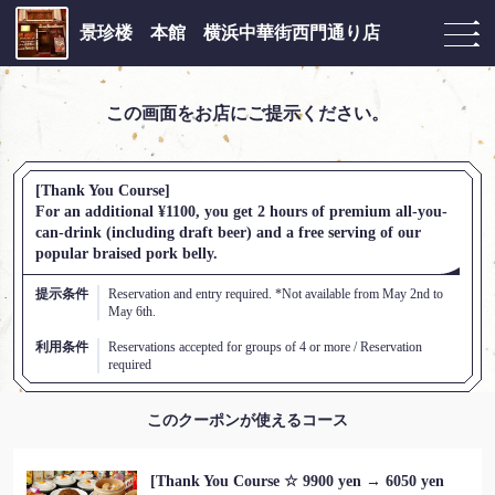
景珍楼 本館 横浜中華街西門通り店
この画面をお店にご提示ください。
[Thank You Course]
For an additional ¥1100, you get 2 hours of premium all-you-
can-drink (including draft beer) and a free serving of our
popular braised pork belly.
提示条件
Reservation and entry required. *Not available from May 2nd to
May 6th.
利用条件
Reservations accepted for groups of 4 or more / Reservation
required
このクーポンが使えるコース
[Thank You Course ☆ 9900 yen → 6050 yen