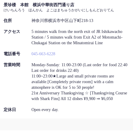
景珍楼 本館 横浜中華街西門通り店
この店舗情報をシェアする
けいちんろう ほんかん よこはまちゅうかがいにしもんどおりてん
住所
ACCESS | 景珍楼 本館 横浜中華街西門通り店
神奈川県横浜市中区山下町218-13
神奈川県横浜市中区山下町218-13
アクセス
5 minutes walk from the north exit of JR Ishikawacho
https://keichinrouhonkan.owst.jp/map
Station / 5 minutes walk from Exit A2 of Motomachi-
Chukagai Station on the Minatomirai Line
お店情報をコピー
電話番号
045-663-6228
営業時間
Monday-Sunday: 11:00-23:00 (Last order for food 22:40
Last order for drinks 22:40)
11:00~23:00★Large and small private rooms are
available.[Completely private room] with a calm
atmosphere is OK for 5 to 50 people!
閉じる
21st Anniversary Thanksgiving ☆ [Thanksgiving Course
with Shark Fins] All 12 dishes ¥9,900 ⇒ ¥6,050
定休日
Open every day.