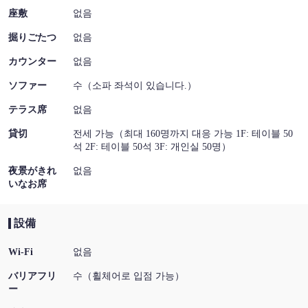
座敷
없음
掘りごたつ
없음
カウンター
없음
ソファー
수（소파 좌석이 있습니다.）
テラス席
없음
貸切
전세 가능（최대 160명까지 대응 가능 1F: 테이블 50
석 2F: 테이블 50석 3F: 개인실 50명）
夜景がきれ
없음
いなお席
設備
Wi-Fi
없음
バリアフリ
수（휠체어로 입점 가능）
ー