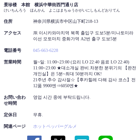
景珍楼 本館 横浜中華街西門通り店
けいちんろう ほんかん よこはまちゅうかがいにしもんどおりてん
住所
神奈川県横浜市中区山下町218-13
アクセス
JR 이시카와마치역 북쪽 출입구 도보5분/미나토미라
이선 모토마치 중화가역 A2번 출구 도보5분
電話番号
045-663-6228
営業時間
월~일: 11:00~23:00 (요리 LO 22:40 음료 LO 22:40)
11:00~23:00 ★대소개실 완비.차분한 분위기의 【완전
개인실】은 5분~최대 50분까지 OK!
21주년 추수 감사절☆【후카힐레 다해 감사 코스】전
12품 9900엔⇒6050엔★
お問い合わ
영업 시간 중에 부탁드립니다.
せ時間
定休日
무휴.
関連ページ
ホットペッパーグルメ