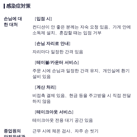
感染症対策
손님에 대
[
입점 시
]
한 대처
컨디션이 안 좋은 분께는 자숙 요청 있음
가게 안에
소독제 설치
혼잡할 때는 입점 거부
[
손님 자리로 안내
]
자리마다 일정한 간격 있음
[
테이블/카운터 서비스
]
주문 시에 손님과 일정한 간격 유지
개인실에 환기
설비 있음
[
계산 처리
]
비접촉 결제 있음
현금 등을 주고받을 시 직접 전달
하지 않음
[
테이크아웃 서비스
]
테이크아웃 전용 대기 공간 있음
종업원의
근무 시에 체온 검사
자주 손 씻기
안전위생관