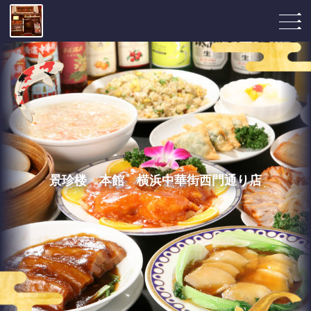
景珍楼 本館 横浜中華街西門通り店