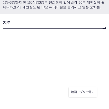
1층~3층까지 전 160석◎3층은 연회장이 있어 최대 50분 개인실이 됩
니다!5명~의 개인실도 완비!모두 테이블을 둘러싸고 일품 중화를.
この店舗情報をシェアする
지도
景珍楼 本館 横浜中華街西門通り店
神奈川県横浜市中区山下町218-13
https://keichinrouhonkan.owst.jp/
お店情報をコピー
閉じる
地図アプリで見る