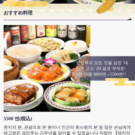
おすすめ料理
경진루의 모든 것을 담은 '대
만족 코스' 2H 음료 무제한
+전 10품 8800엔→5500엔!!
5500 엔
(税込)
현지의 분, 관광으로 온 분이나 인근의 회사원의 분 등 많은 손님에게
애고받은 경진루는 21주년을 맞이할 수 있었습니다.자랑의 【돼지의