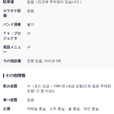
駐車場
없음（인근에 주차장이 있습니다.）
カラオケ設
없음
備
バンド演奏
불가
ＴＶ・プロ
수
ジェクタ
英語メニュ
수
ー
その他設備
전원 있음, 마이크 OK
その他情報
飲み放題
수（코스 요금 + 1980 엔 (세금 포함)으로 음료 무제한
포함! (5 명 이상)）
食べ放題
없음
お酒
칵테일 충실、소주 충실、술 충실、와인 충실