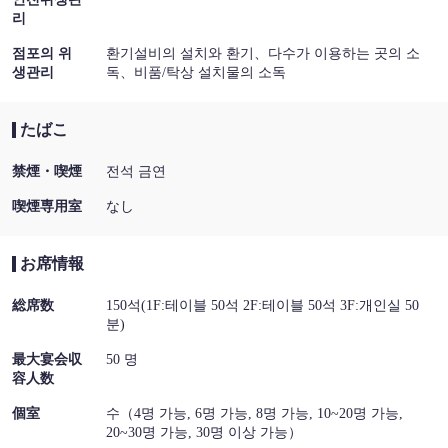
리
점포의 위
환기설비의 설치와 환기
다수가 이용하는 곳의 소
생관리
독
비품/탁상 설치물의 소독
たばこ
禁煙・喫煙
전석 금연
喫煙専用室
なし
お席情報
総席数
150석(1F:테이블 50석 2F:테이블 50석 3F:개인실 50
분)
最大宴会収
50 명
容人数
個室
수（4명 가능, 6명 가능, 8명 가능, 10~20명 가능,
20~30명 가능, 30명 이상 가능）