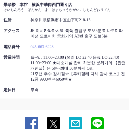
景珍楼 本館 横浜中華街西門通り店
けいちんろう ほんかん よこはまちゅうかがいにしもんどおりてん
지도 | 景珍楼 本館 横浜中華街西門通り店
神奈川県横浜市中区山下町218-13
住所
神奈川県横浜市中区山下町218-13
https://keichinrouhonkan.owst.jp/map
アクセス
JR 이시카와마치역 북쪽 출입구 도보5분/미나토미라
이선 모토마치 중화가역 A2번 출구 도보5분
お店情報をコピー
電話番号
045-663-6228
営業時間
월~일: 11:00~23:00 (요리 LO 22:40 음료 LO 22:40)
11:00~23:00 ★대소개실 완비.차분한 분위기의 【완전
개인실】은 5분~최대 50분까지 OK!
21주년 추수 감사절☆【후카힐레 다해 감사 코스】전
閉じる
12품 9900엔⇒6050엔★
定休日
무휴.