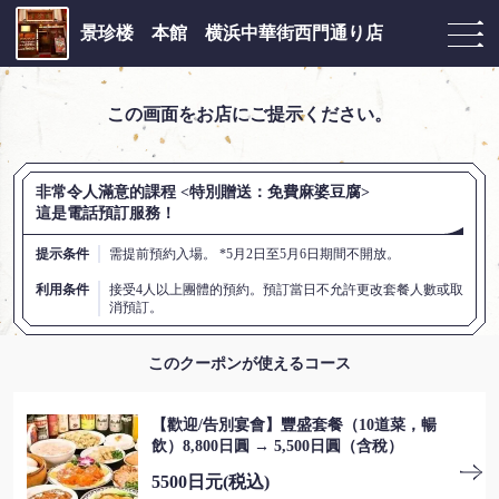
景珍楼 本館 横浜中華街西門通り店
この画面をお店にご提示ください。
非常令人滿意的課程 <特別贈送：免費麻婆豆腐>
這是電話預訂服務！
提示条件
需提前預約入場。 *5月2日至5月6日期間不開放。
利用条件
接受4人以上團體的預約。預訂當日不允許更改套餐人數或取
消預訂。
このクーポンが使えるコース
【歡迎/告別宴會】豐盛套餐（10道菜，暢
飲）8,800日圓 → 5,500日圓（含稅）
5500日元
(税込)