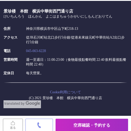
景珍楼 本館 横浜中華街西門通り店
けいちんろう ほんかん よこはまちゅうかがいにしもんどおりてん
住所
神奈川県横浜市中区山下町218-13
アクセス
從JR石川町站北口步行5分鐘/從港未來線元町中華街站A2出口步
行5分鐘
電話
045-663-6228
営業時間
週一至週日：11:00-23:00（食物最後點餐時間 22:40 飲料最後點餐
時間 22:40）
定休日
每天營業。
Cookie利用について
(C) 2021 景珍楼 本館 横浜中華街西門通り店
空席確認・予約する
送る