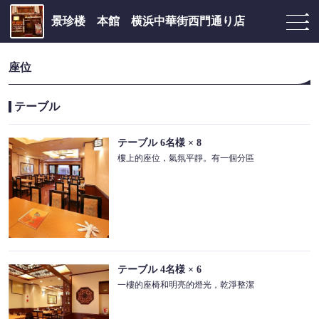
景珍楼 本館 横浜中華街西門通り店
座位
テーブル
テーブル
6名様
× 8
樓上的座位，氣氛平靜。有一個分區
テーブル
4名様
× 6
一樓的座椅和明亮的燈光，乾淨整潔