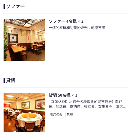
ソファー
閉じる
ソファー
4名様
× 2
一樓的座椅和明亮的燈光，乾淨整潔
貸切
貸切
50名様
× 1
【5-50人OK ☆ 適合各種聚會的完整包房】歡迎
會、歡送會、慶功席、校友會、女生會等，讓大家
一起度過寶貴的時光 3 地板上有包房.麥克風也可以
着席のみ
禁煙
租借，所以如果你使用的話，請打電話給我們！[三
樓座位]