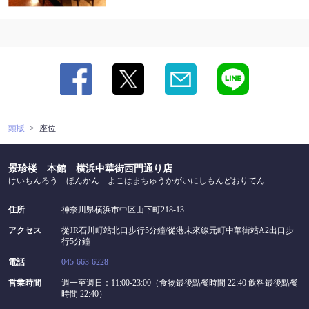
頭版
座位
景珍楼 本館 横浜中華街西門通り店
けいちんろう ほんかん よこはまちゅうかがいにしもんどおりてん
住所
神奈川県横浜市中区山下町218-13
アクセス
從JR石川町站北口步行5分鐘/從港未來線元町中華街站A2出口步
行5分鐘
電話
045-663-6228
営業時間
週一至週日：11:00-23:00（食物最後點餐時間 22:40 飲料最後點餐
時間 22:40）