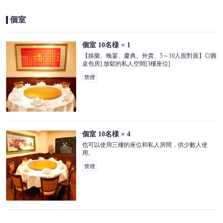
個室
個室
10名様
× 1
【娛樂、晚宴、慶典、外賣、5～10人面對面】◎圓
桌包房].放鬆的私人空間[3樓座位]
禁煙
この店舗情報をシェアする
座位 | 景珍楼 本館 横浜中華街西門通り店
個室
10名様
× 4
神奈川県横浜市中区山下町218-13
也可以使用三樓的座位和私人房間，供少數人使
https://keichinrouhonkan.owst.jp/seats
用。
禁煙
お店情報をコピー