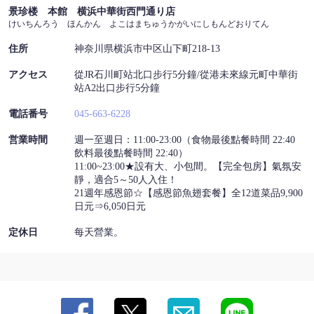
この店舗情報をシェアする
景珍楼 本館 横浜中華街西門通り店
けいちんろう ほんかん よこはまちゅうかがいにしもんどおりてん
地圖 | 景珍楼 本館 横浜中華街西門通り店
住所
神奈川県横浜市中区山下町218-13
神奈川県横浜市中区山下町218-13
https://keichinrouhonkan.owst.jp/map
アクセス
從JR石川町站北口步行5分鐘/從港未來線元町中華街
站A2出口步行5分鐘
お店情報をコピー
電話番号
045-663-6228
営業時間
週一至週日：11:00-23:00（食物最後點餐時間 22:40
飲料最後點餐時間 22:40）
11:00~23:00★設有大、小包間。【完全包房】氣氛安
靜，適合5～50人入住！
21週年感恩節☆【感恩節魚翅套餐】全12道菜品9,900
閉じる
日元⇒6,050日元
定休日
每天營業。